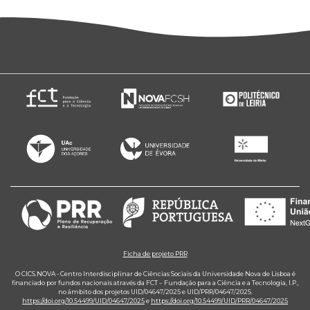
Ficha de projeto PRR
O CICS.NOVA - Centro Interdisciplinar de Ciências Sociais da Universidade Nova de Lisboa é
financiado por fundos nacionais através da FCT – Fundação para a Ciência e a Tecnologia, I.P.,
no âmbito dos projetos UID/04647/2025 e UID/PRR/04647/2025.
https://doi.org/10.54499/UID/04647/2025
e
https://doi.org/10.54499/UID/PRR/04647/2025