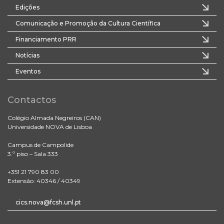
Edições
Comunicação e Promoção da Cultura Científica
Financiamento PRR
Notícias
Eventos
Contactos
Colégio Almada Negreiros (CAN)
Universidade NOVA de Lisboa
Campus de Campolide
3.º piso – Sala 333
+351 21 790 83 00
Extensão: 40346 / 40349
cics.nova@fcsh.unl.pt