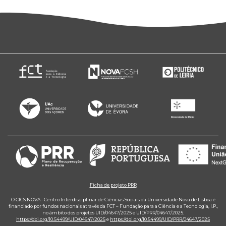
Ficha de projeto PRR
O CICS.NOVA - Centro Interdisciplinar de Ciências Sociais da Universidade Nova de Lisboa é
financiado por fundos nacionais através da FCT – Fundação para a Ciência e a Tecnologia, I.P.,
no âmbito dos projetos UID/04647/2025 e UID/PRR/04647/2025.
https://doi.org/10.54499/UID/04647/2025
e
https://doi.org/10.54499/UID/PRR/04647/2025