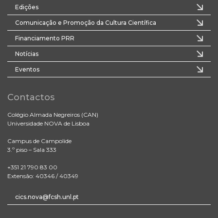
Edições
Comunicação e Promoção da Cultura Científica
Financiamento PRR
Notícias
Eventos
Contactos
Colégio Almada Negreiros (CAN)
Universidade NOVA de Lisboa
Campus de Campolide
3.º piso – Sala 333
+351 21 790 83 00
Extensão: 40346 / 40349
cics.nova@fcsh.unl.pt