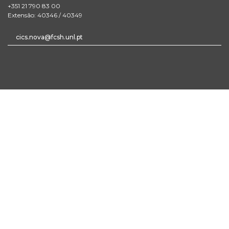
+351 21 790 83 00
Extensão: 40346 / 40349
cics.nova@fcsh.unl.pt