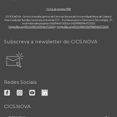
Ficha de projeto PRR
O CICS.NOVA - Centro Interdisciplinar de Ciências Sociais da Universidade Nova de Lisboa é
financiado por fundos nacionais através da FCT – Fundação para a Ciência e a Tecnologia, I.P.,
no âmbito dos projetos UID/04647/2025 e UID/PRR/04647/2025.
https://doi.org/10.54499/UID/04647/2025
e
https://doi.org/10.54499/UID/PRR/04647/2025
Subscreva a newsletter do CICS.NOVA
Redes Sociais
CICS.NOVA