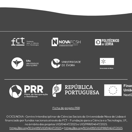
Ficha de projeto PRR
O CICS.NOVA - Centro Interdisciplinar de Ciências Sociais da Universidade Nova de Lisboa é
financiado por fundos nacionais através da FCT – Fundação para a Ciência e a Tecnologia, I.P.,
no âmbito dos projetos UID/04647/2025 e UID/PRR/04647/2025.
https://doi.org/10.54499/UID/04647/2025
e
https://doi.org/10.54499/UID/PRR/04647/2025