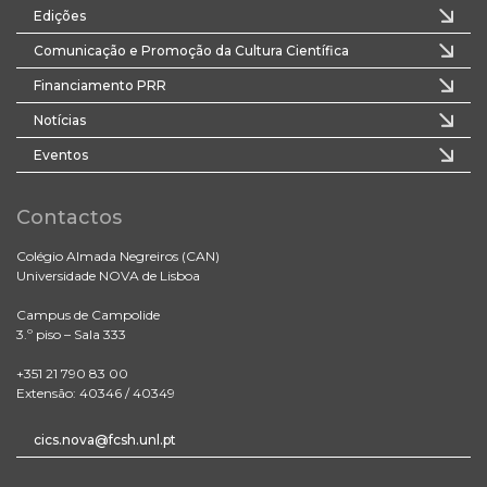
Edições
Comunicação e Promoção da Cultura Científica
Financiamento PRR
Notícias
Eventos
Contactos
Colégio Almada Negreiros (CAN)
Universidade NOVA de Lisboa
Campus de Campolide
3.º piso – Sala 333
+351 21 790 83 00
Extensão: 40346 / 40349
cics.nova@fcsh.unl.pt