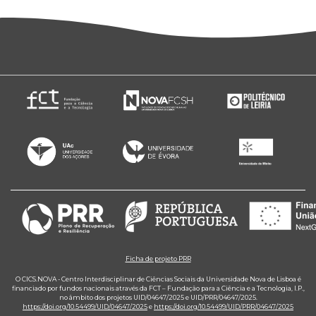
Ficha de projeto PRR
O CICS.NOVA - Centro Interdisciplinar de Ciências Sociais da Universidade Nova de Lisboa é
financiado por fundos nacionais através da FCT – Fundação para a Ciência e a Tecnologia, I.P.,
no âmbito dos projetos UID/04647/2025 e UID/PRR/04647/2025.
https://doi.org/10.54499/UID/04647/2025
e
https://doi.org/10.54499/UID/PRR/04647/2025