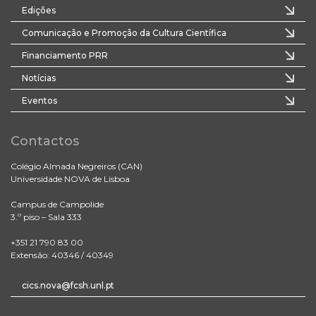
Edições
Comunicação e Promoção da Cultura Científica
Financiamento PRR
Notícias
Eventos
Contactos
Colégio Almada Negreiros (CAN)
Universidade NOVA de Lisboa
Campus de Campolide
3.º piso – Sala 333
+351 21 790 83 00
Extensão: 40346 / 40349
cics.nova@fcsh.unl.pt