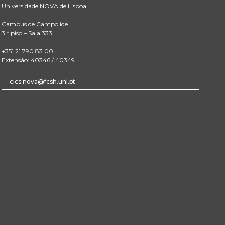
Universidade NOVA de Lisboa
Campus de Campolide
3.º piso – Sala 333
+351 21 790 83 00
Extensão: 40346 / 40349
cics.nova@fcsh.unl.pt