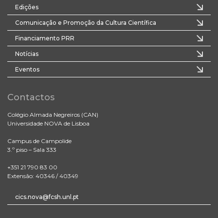
Edições
Comunicação e Promoção da Cultura Científica
Financiamento PRR
Notícias
Eventos
Contactos
Colégio Almada Negreiros (CAN)
Universidade NOVA de Lisboa
Campus de Campolide
3.º piso – Sala 333
+351 21 790 83 00
Extensão: 40346 / 40349
cics.nova@fcsh.unl.pt