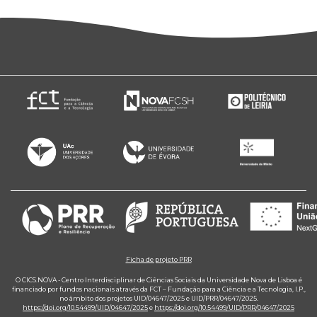
Ficha de projeto PRR
O CICS.NOVA - Centro Interdisciplinar de Ciências Sociais da Universidade Nova de Lisboa é
financiado por fundos nacionais através da FCT – Fundação para a Ciência e a Tecnologia, I.P.,
no âmbito dos projetos UID/04647/2025 e UID/PRR/04647/2025.
https://doi.org/10.54499/UID/04647/2025
e
https://doi.org/10.54499/UID/PRR/04647/2025