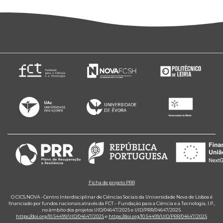
Ficha de projeto PRR
O CICS.NOVA - Centro Interdisciplinar de Ciências Sociais da Universidade Nova de Lisboa é
financiado por fundos nacionais através da FCT – Fundação para a Ciência e a Tecnologia, I.P.,
no âmbito dos projetos UID/04647/2025 e UID/PRR/04647/2025.
https://doi.org/10.54499/UID/04647/2025
e
https://doi.org/10.54499/UID/PRR/04647/2025