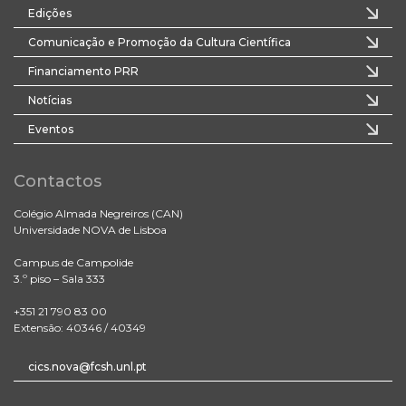
Edições
Comunicação e Promoção da Cultura Científica
Financiamento PRR
Notícias
Eventos
Contactos
Colégio Almada Negreiros (CAN)
Universidade NOVA de Lisboa
Campus de Campolide
3.º piso – Sala 333
+351 21 790 83 00
Extensão: 40346 / 40349
cics.nova@fcsh.unl.pt