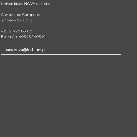
Universidade NOVA de Lisboa
Campus de Campolide
3.º piso – Sala 333
+351 21 790 83 00
Extensão: 40346 / 40349
cics.nova@fcsh.unl.pt