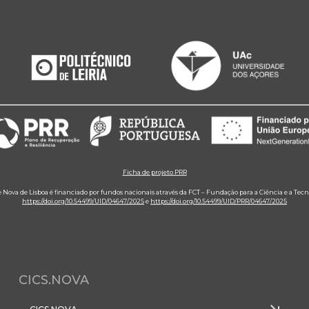
Ficha de projeto PRR
e Nova de Lisboa é financiado por fundos nacionais através da FCT – Fundação para a Ciência e a Tecn
https://doi.org/10.54499/UID/04647/2025
e
https://doi.org/10.54499/UID/PRR/04647/2025
CICS.NOVA