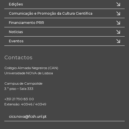
Edições
Comunicação e Promoção da Cultura Científica
Financiamento PRR
Notícias
Eventos
Contactos
Colégio Almada Negreiros (CAN)
Universidade NOVA de Lisboa
Campus de Campolide
3.º piso – Sala 333
+351 21 790 83 00
Extensão: 40346 / 40349
cics.nova@fcsh.unl.pt