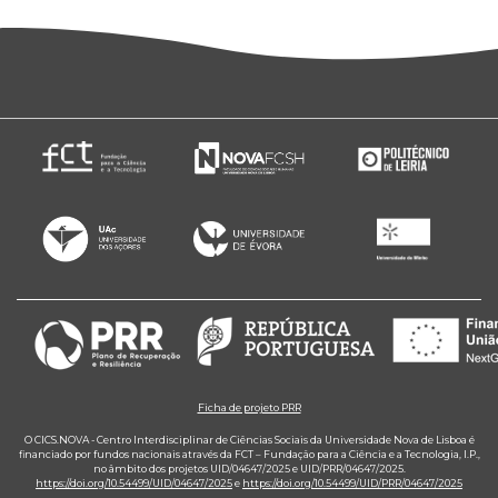
Ficha de projeto PRR
O CICS.NOVA - Centro Interdisciplinar de Ciências Sociais da Universidade Nova de Lisboa é
financiado por fundos nacionais através da FCT – Fundação para a Ciência e a Tecnologia, I.P.,
no âmbito dos projetos UID/04647/2025 e UID/PRR/04647/2025.
https://doi.org/10.54499/UID/04647/2025
e
https://doi.org/10.54499/UID/PRR/04647/2025