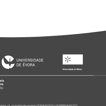
ologia, I.P., no âmbito dos projetos UID/04647/2025 e UID/PRR/04647/2025.