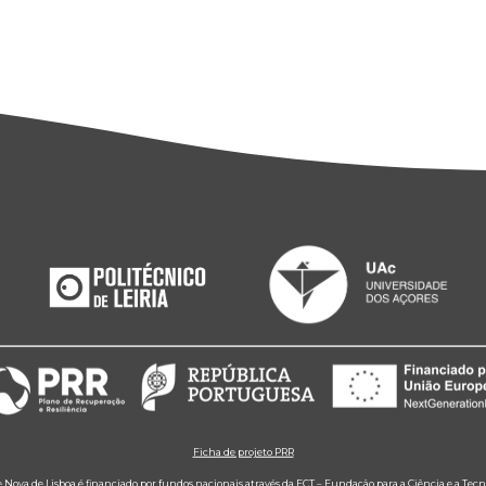
Ficha de projeto PRR
e Nova de Lisboa é financiado por fundos nacionais através da FCT – Fundação para a Ciência e a Tecn