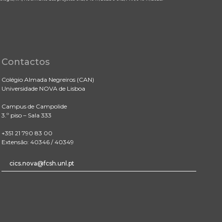
Contactos
Colégio Almada Negreiros (CAN)
Universidade NOVA de Lisboa
Campus de Campolide
3.º piso – Sala 333
+351 21 790 83 00
Extensão: 40346 / 40349
cics.nova@fcsh.unl.pt