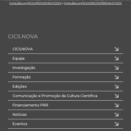
https://doi.org/10.54499/UID/04647/2025
e
https://doi.org/10.54499/UID/PRR/04647/2025
CICS.NOVA
CICS.NOVA
Equipa
Investigação
Formação
Edições
Comunicação e Promoção da Cultura Científica
Financiamento PRR
Notícias
Eventos