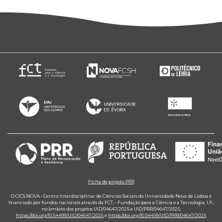
Ficha de projeto PRR
O CICS.NOVA - Centro Interdisciplinar de Ciências Sociais da Universidade Nova de Lisboa é
financiado por fundos nacionais através da FCT – Fundação para a Ciência e a Tecnologia, I.P.,
no âmbito dos projetos UID/04647/2025 e UID/PRR/04647/2025.
https://doi.org/10.54499/UID/04647/2025
e
https://doi.org/10.54499/UID/PRR/04647/2025