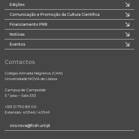
Edições
Comunicação e Promoção da Cultura Científica
Financiamento PRR
Notícias
Eventos
Contactos
Colégio Almada Negreiros (CAN)
Universidade NOVA de Lisboa
Campus de Campolide
3.º piso – Sala 333
+351 21 790 83 00
Extensão: 40346 / 40349
cics.nova@fcsh.unl.pt