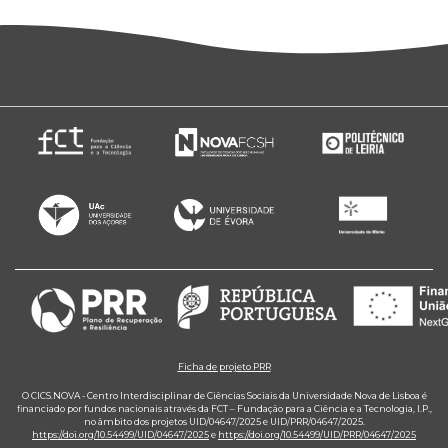
Ficha de projeto PRR
O CICS.NOVA - Centro Interdisciplinar de Ciências Sociais da Universidade Nova de Lisboa é
financiado por fundos nacionais através da FCT – Fundação para a Ciência e a Tecnologia, I.P.,
no âmbito dos projetos UID/04647/2025 e UID/PRR/04647/2025.
https://doi.org/10.54499/UID/04647/2025
e
https://doi.org/10.54499/UID/PRR/04647/2025