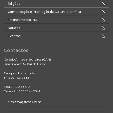
Edições
Comunicação e Promoção da Cultura Científica
Financiamento PRR
Notícias
Eventos
Contactos
Colégio Almada Negreiros (CAN)
Universidade NOVA de Lisboa
Campus de Campolide
3.º piso – Sala 333
+351 21 790 83 00
Extensão: 40346 / 40349
cics.nova@fcsh.unl.pt