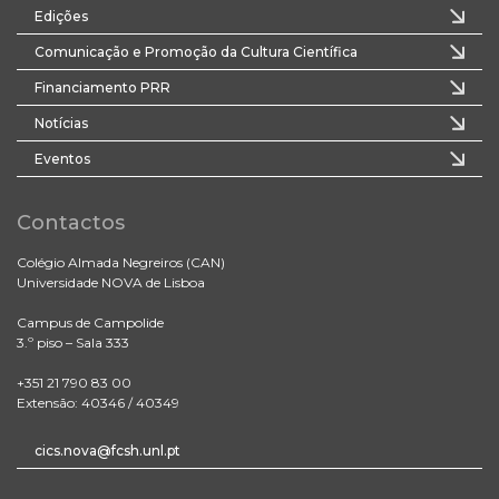
Edições
Comunicação e Promoção da Cultura Científica
Financiamento PRR
Notícias
Eventos
Contactos
Colégio Almada Negreiros (CAN)
Universidade NOVA de Lisboa
Campus de Campolide
3.º piso – Sala 333
+351 21 790 83 00
Extensão: 40346 / 40349
cics.nova@fcsh.unl.pt