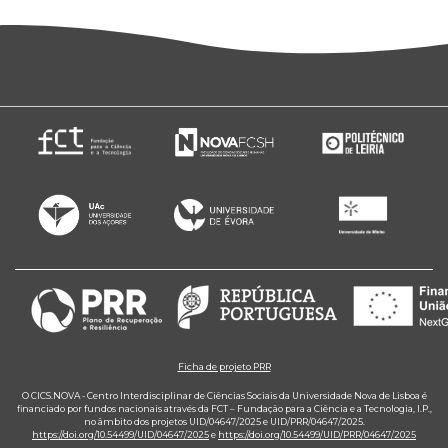
Ficha de projeto PRR
O CICS.NOVA - Centro Interdisciplinar de Ciências Sociais da Universidade Nova de Lisboa é
financiado por fundos nacionais através da FCT – Fundação para a Ciência e a Tecnologia, I.P.,
no âmbito dos projetos UID/04647/2025 e UID/PRR/04647/2025.
https://doi.org/10.54499/UID/04647/2025
e
https://doi.org/10.54499/UID/PRR/04647/2025