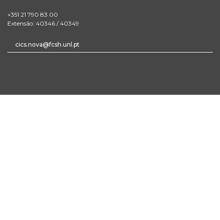
+351 21 790 83 00
Extensão: 40346 / 40349
cics.nova@fcsh.unl.pt