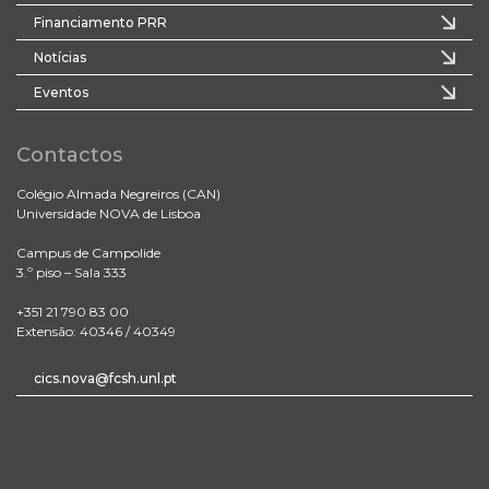
Financiamento PRR
Notícias
Eventos
Contactos
Colégio Almada Negreiros (CAN)
Universidade NOVA de Lisboa
Campus de Campolide
3.º piso – Sala 333
+351 21 790 83 00
Extensão: 40346 / 40349
cics.nova@fcsh.unl.pt