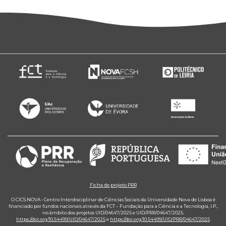
Ficha de projeto PRR
O CICS.NOVA - Centro Interdisciplinar de Ciências Sociais da Universidade Nova de Lisboa é
financiado por fundos nacionais através da FCT – Fundação para a Ciência e a Tecnologia, I.P.,
no âmbito dos projetos UID/04647/2025 e UID/PRR/04647/2025.
https://doi.org/10.54499/UID/04647/2025
e
https://doi.org/10.54499/UID/PRR/04647/2025