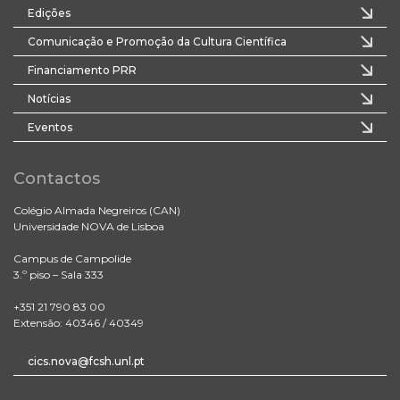
Edições
Comunicação e Promoção da Cultura Científica
Financiamento PRR
Notícias
Eventos
Contactos
Colégio Almada Negreiros (CAN)
Universidade NOVA de Lisboa
Campus de Campolide
3.º piso – Sala 333
+351 21 790 83 00
Extensão: 40346 / 40349
cics.nova@fcsh.unl.pt