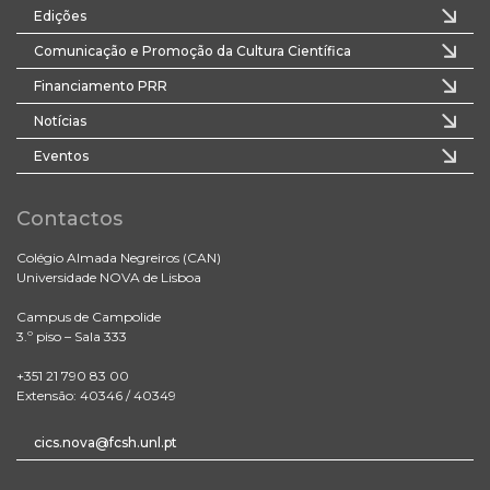
Edições
Comunicação e Promoção da Cultura Científica
Financiamento PRR
Notícias
Eventos
Contactos
Colégio Almada Negreiros (CAN)
Universidade NOVA de Lisboa
Campus de Campolide
3.º piso – Sala 333
+351 21 790 83 00
Extensão: 40346 / 40349
cics.nova@fcsh.unl.pt