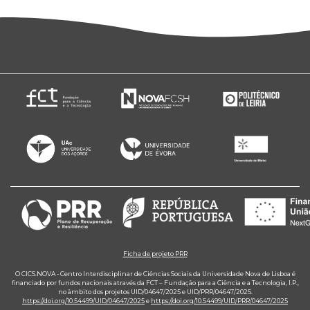
Ficha de projeto PRR
O CICS.NOVA - Centro Interdisciplinar de Ciências Sociais da Universidade Nova de Lisboa é
financiado por fundos nacionais através da FCT – Fundação para a Ciência e a Tecnologia, I.P.,
no âmbito dos projetos UID/04647/2025 e UID/PRR/04647/2025.
https://doi.org/10.54499/UID/04647/2025
e
https://doi.org/10.54499/UID/PRR/04647/2025