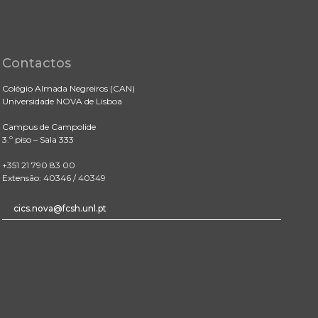
Contactos
Colégio Almada Negreiros (CAN)
Universidade NOVA de Lisboa
Campus de Campolide
3.º piso – Sala 333
+351 21 790 83 00
Extensão: 40346 / 40349
cics.nova@fcsh.unl.pt