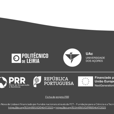
Ficha de projeto PRR
e Nova de Lisboa é financiado por fundos nacionais através da FCT – Fundação para a Ciência e a Tecn
https://doi.org/10.54499/UID/04647/2025
e
https://doi.org/10.54499/UID/PRR/04647/2025