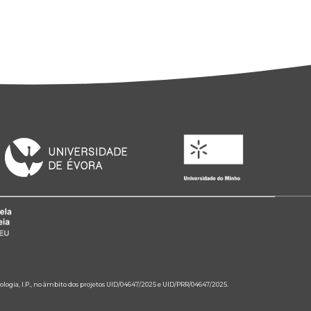
ologia, I.P., no âmbito dos projetos UID/04647/2025 e UID/PRR/04647/2025.