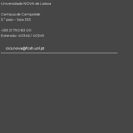
Universidade NOVA de Lisboa
Campus de Campolide
3.º piso – Sala 333
+351 21 790 83 00
Extensão: 40346 / 40349
cics.nova@fcsh.unl.pt