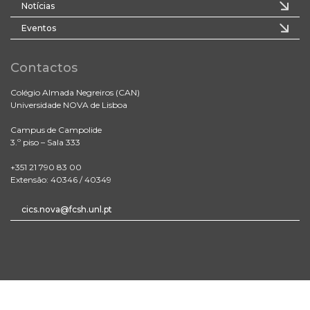
Notícias
Eventos
Contactos
Colégio Almada Negreiros (CAN)
Universidade NOVA de Lisboa
Campus de Campolide
3.º piso – Sala 333
+351 21 790 83 00
Extensão: 40346 / 40349
cics.nova@fcsh.unl.pt