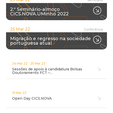
Seminário
2.º Seminário-almoço
CICS.NOVA.UMinho 2022
25 Mar 22
Conferência
Migração e regresso na sociedade
portuguesa atual
24 Mar 22 - 25 Mar 23
Sessões de apoio à candidatura Bolsas
Doutoramento FCT –…
19 Mar 22
Open Day CICS.NOVA