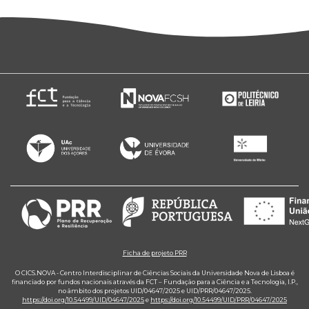
Ficha de projeto PRR
O CICS.NOVA - Centro Interdisciplinar de Ciências Sociais da Universidade Nova de Lisboa é
financiado por fundos nacionais através da FCT – Fundação para a Ciência e a Tecnologia, I.P.,
no âmbito dos projetos UID/04647/2025 e UID/PRR/04647/2025.
https://doi.org/10.54499/UID/04647/2025
e
https://doi.org/10.54499/UID/PRR/04647/2025