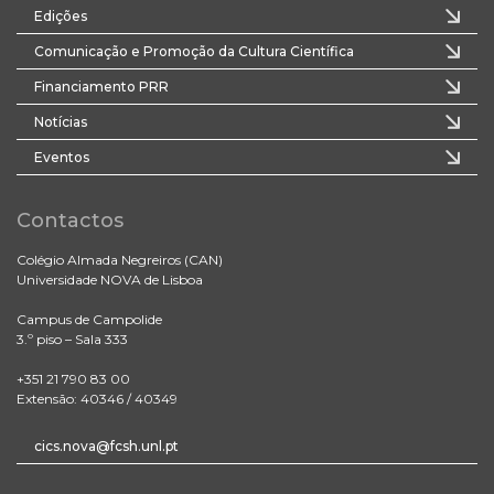
Edições
Comunicação e Promoção da Cultura Científica
Financiamento PRR
Notícias
Eventos
Contactos
Colégio Almada Negreiros (CAN)
Universidade NOVA de Lisboa
Campus de Campolide
3.º piso – Sala 333
+351 21 790 83 00
Extensão: 40346 / 40349
cics.nova@fcsh.unl.pt