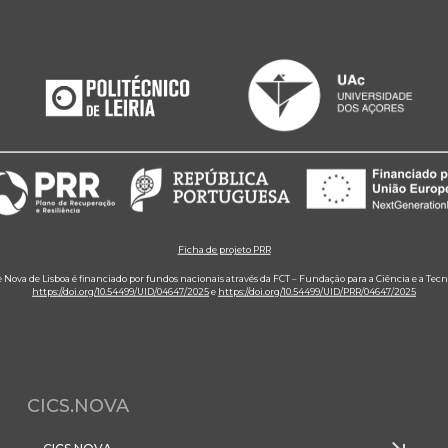
Ficha de projeto PRR
e Nova de Lisboa é financiado por fundos nacionais através da FCT – Fundação para a Ciência e a Tecn
https://doi.org/10.54499/UID/04647/2025
e
https://doi.org/10.54499/UID/PRR/04647/2025
CICS.NOVA