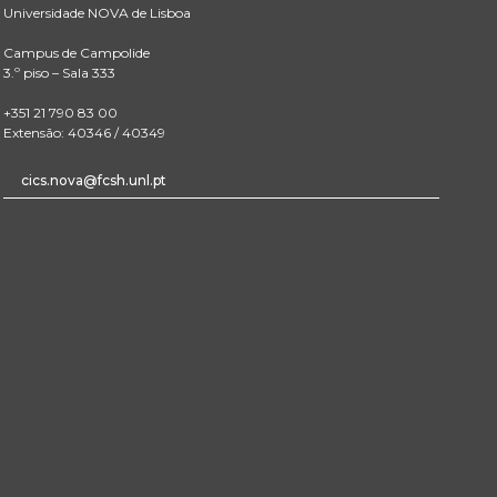
Universidade NOVA de Lisboa
Campus de Campolide
3.º piso – Sala 333
+351 21 790 83 00
Extensão: 40346 / 40349
cics.nova@fcsh.unl.pt