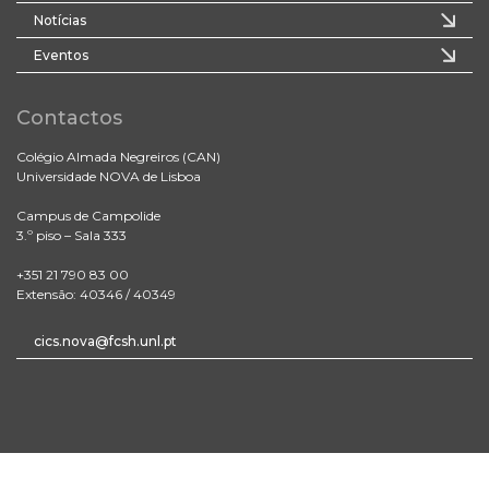
Notícias
Eventos
Contactos
Colégio Almada Negreiros (CAN)
Universidade NOVA de Lisboa
Campus de Campolide
3.º piso – Sala 333
+351 21 790 83 00
Extensão: 40346 / 40349
cics.nova@fcsh.unl.pt