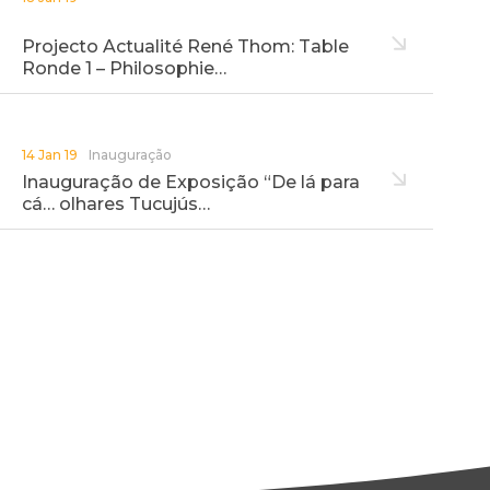
Projecto Actualité René Thom: Table
Ronde 1 – Philosophie…
14 Jan 19
Inauguração
Inauguração de Exposição “De lá para
cá… olhares Tucujús…