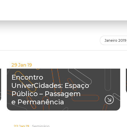
Janeiro 2019
29 Jan 19
Encontro
UniverCidades: Espaço
Público – Passagem
e Permanência
22 Jan 19
Seminário