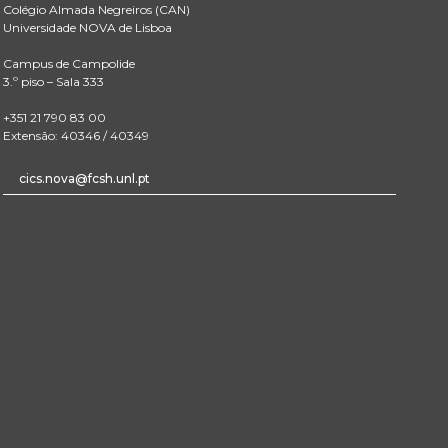
Colégio Almada Negreiros (CAN)
Universidade NOVA de Lisboa
Campus de Campolide
3.º piso – Sala 333
+351 21 790 83 00
Extensão: 40346 / 40349
cics.nova@fcsh.unl.pt