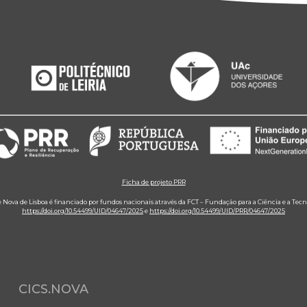
Ficha de projeto PRR
e Nova de Lisboa é financiado por fundos nacionais através da FCT – Fundação para a Ciência e a Tecn
https://doi.org/10.54499/UID/04647/2025
e
https://doi.org/10.54499/UID/PRR/04647/2025
CICS.NOVA