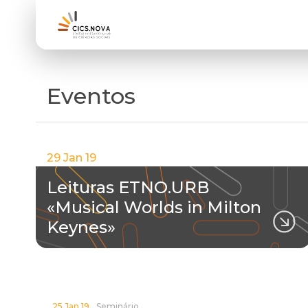
Eventos
29 Jan 19
Leituras ETNO.URB
«Musical Worlds in Milton
Keynes»
25 Jan 19
Seminário