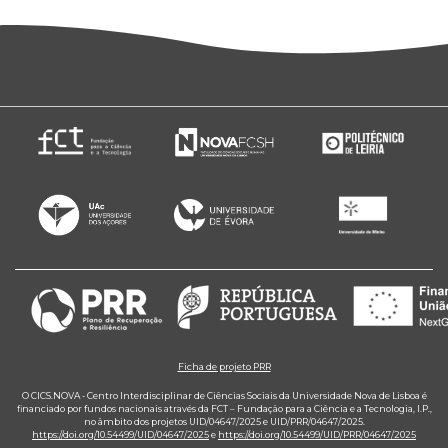
Ficha de projeto PRR
O CICS.NOVA - Centro Interdisciplinar de Ciências Sociais da Universidade Nova de Lisboa é
financiado por fundos nacionais através da FCT – Fundação para a Ciência e a Tecnologia, I.P.,
no âmbito dos projetos UID/04647/2025 e UID/PRR/04647/2025.
https://doi.org/10.54499/UID/04647/2025
e
https://doi.org/10.54499/UID/PRR/04647/2025