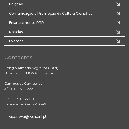
Edições
Comunicação e Promoção da Cultura Científica
Financiamento PRR
Notícias
Eventos
Contactos
Colégio Almada Negreiros (CAN)
Universidade NOVA de Lisboa
Campus de Campolide
3.º piso – Sala 333
+351 21 790 83 00
Extensão: 40346 / 40349
cics.nova@fcsh.unl.pt