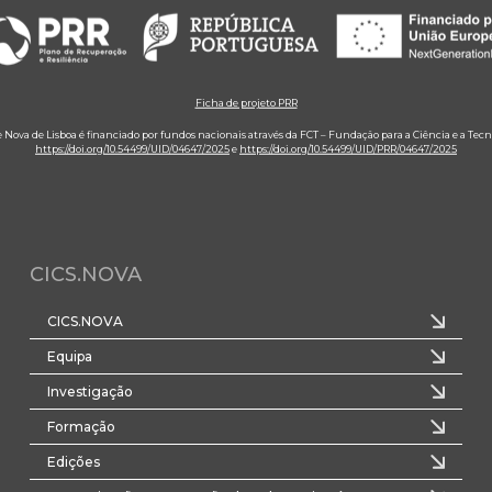
Ficha de projeto PRR
e Nova de Lisboa é financiado por fundos nacionais através da FCT – Fundação para a Ciência e a Tecn
https://doi.org/10.54499/UID/04647/2025
e
https://doi.org/10.54499/UID/PRR/04647/2025
CICS.NOVA
CICS.NOVA
Equipa
Investigação
Formação
Edições