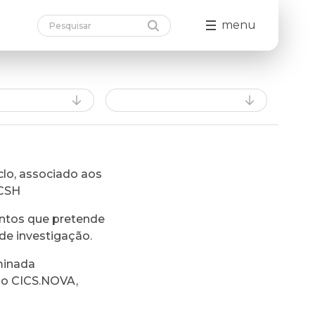
menu
lo, associado aos
FCSH
ntos que pretende
de investigação.
minada
do CICS.NOVA,