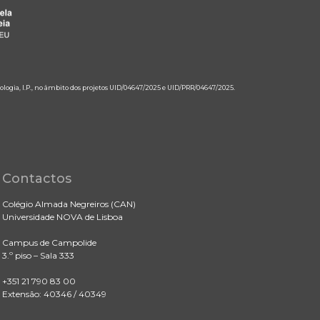
ologia, I.P., no âmbito dos projetos UID/04647/2025 e UID/PRR/04647/2025.
Contactos
Colégio Almada Negreiros (CAN)
Universidade NOVA de Lisboa
Campus de Campolide
3.º piso – Sala 333
+351 21 790 83 00
Extensão: 40346 / 40349