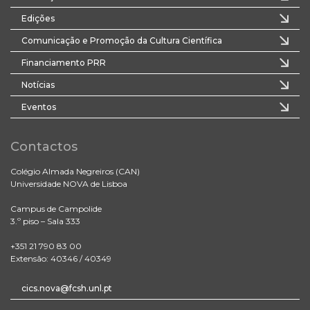
Edições
Comunicação e Promoção da Cultura Científica
Financiamento PRR
Notícias
Eventos
Contactos
Colégio Almada Negreiros (CAN)
Universidade NOVA de Lisboa
Campus de Campolide
3.º piso – Sala 333
+351 21 790 83 00
Extensão: 40346 / 40349
cics.nova@fcsh.unl.pt