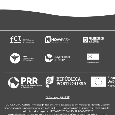
Ficha de projeto PRR
O CICS.NOVA - Centro Interdisciplinar de Ciências Sociais da Universidade Nova de Lisboa é
financiado por fundos nacionais através da FCT – Fundação para a Ciência e a Tecnologia, I.P.,
no âmbito dos projetos UID/04647/2025 e UID/PRR/04647/2025.
https://doi.org/10.54499/UID/04647/2025
e
https://doi.org/10.54499/UID/PRR/04647/2025