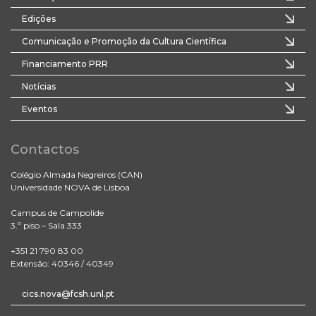
Edições
Comunicação e Promoção da Cultura Científica
Financiamento PRR
Notícias
Eventos
Contactos
Colégio Almada Negreiros (CAN)
Universidade NOVA de Lisboa
Campus de Campolide
3.º piso – Sala 333
+351 21 790 83 00
Extensão: 40346 / 40349
cics.nova@fcsh.unl.pt