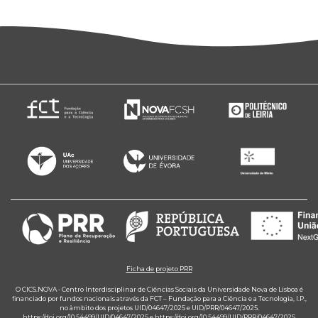
Ficha de projeto PRR
O CICS.NOVA - Centro Interdisciplinar de Ciências Sociais da Universidade Nova de Lisboa é
financiado por fundos nacionais através da FCT – Fundação para a Ciência e a Tecnologia, I.P.,
no âmbito dos projetos UID/04647/2025 e UID/PRR/04647/2025.
https://doi.org/10.54499/UID/04647/2025
e
https://doi.org/10.54499/UID/PRR/04647/2025