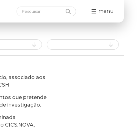
menu
lo, associado aos
FCSH
ntos que pretende
de investigação.
minada
do CICS.NOVA,