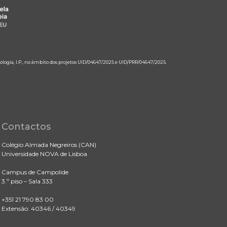
ologia, I.P., no âmbito dos projetos UID/04647/2025 e UID/PRR/04647/2025.
Contactos
Colégio Almada Negreiros (CAN)
Universidade NOVA de Lisboa
Campus de Campolide
3.º piso – Sala 333
+351 21 790 83 00
Extensão: 40346 / 40349