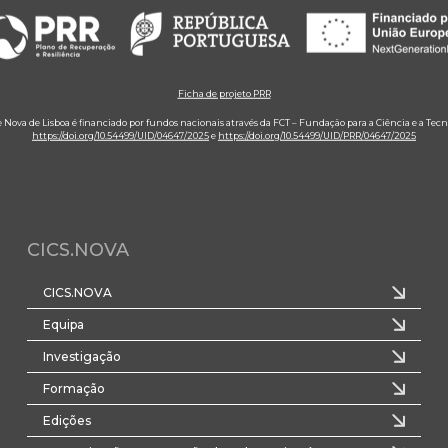
Ficha de projeto PRR
e Nova de Lisboa é financiado por fundos nacionais através da FCT – Fundação para a Ciência e a Tecn
https://doi.org/10.54499/UID/04647/2025
e
https://doi.org/10.54499/UID/PRR/04647/2025
CICS.NOVA
CICS.NOVA
Equipa
Investigação
Formação
Edições