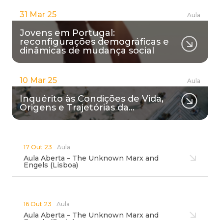
31 Mar 25
Aula
Jovens em Portugal:
reconfigurações demográficas e
dinâmicas de mudança social
10 Mar 25
Aula
Inquérito às Condições de Vida,
Origens e Trajetórias da…
17 Out 23
Aula
Aula Aberta – The Unknown Marx and
Engels (Lisboa)
16 Out 23
Aula
Aula Aberta – The Unknown Marx and