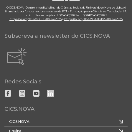
O CICS.NOVA - Centro Interdisciplinar de Ciências Sociais da Universidade Nova de Lisboa é
financiado por fundos nacionais através da FCT – Fundação para a Ciência e a Tecnologia, I.P.,
no âmbito dos projetos UID/04647/2025 e UID/PRR/04647/2025.
https://doi.org/10.54499/UID/04647/2025
e
https://doi.org/10.54499/UID/PRR/04647/2025
Subscreva a newsletter do CICS.NOVA
Redes Sociais
CICS.NOVA
CICS.NOVA
Equipa