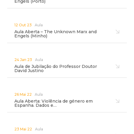
Engels (Porto)
12 Out 23
Aula
Aula Aberta – The Unknown Marx and
Engels (Minho)
24 Jan 23
Aula
Aula de Jubilação do Professor Doutor
David Justino
26 Mai 22
Aula
Aula Aberta: Violência de género em
Espanha. Dados e…
23 Mai 22
Aula