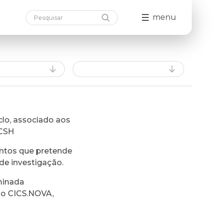
menu
lo, associado aos
FCSH
ntos que pretende
de investigação.
minada
do CICS.NOVA,