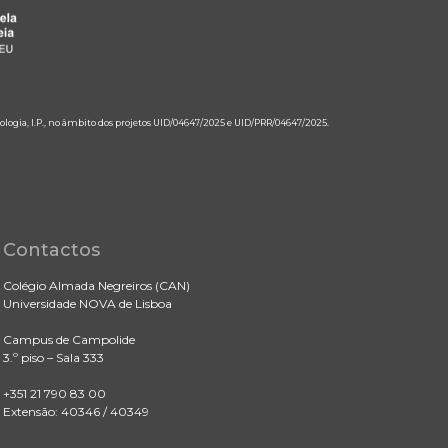
ologia, I.P., no âmbito dos projetos UID/04647/2025 e UID/PRR/04647/2025.
Contactos
Colégio Almada Negreiros (CAN)
Universidade NOVA de Lisboa
Campus de Campolide
3.º piso – Sala 333
+351 21 790 83 00
Extensão: 40346 / 40349