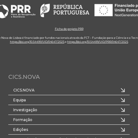
Ficha de projeto PRR
e Nova de Lisboa é financiado por fundos nacionais através da FCT – Fundação para a Ciência e a Tecn
https://doi.org/10.54499/UID/04647/2025
e
https://doi.org/10.54499/UID/PRR/04647/2025
CICS.NOVA
CICS.NOVA
Equipa
Investigação
Formação
Edições