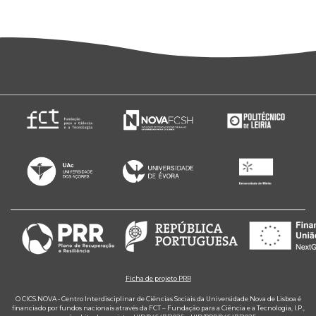
Ficha de projeto PRR
O CICS.NOVA - Centro Interdisciplinar de Ciências Sociais da Universidade Nova de Lisboa é
financiado por fundos nacionais através da FCT – Fundação para a Ciência e a Tecnologia, I.P.,