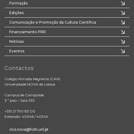
Formação
Edições
Comunicação e Promoção da Cultura Científica
Financiamento PRR
Notícias
Eventos
Contactos
Colégio Almada Negreiros (CAN)
Universidade NOVA de Lisboa
Campus de Campolide
3.º piso – Sala 333
+351 21 790 83 00
Extensão: 40346 / 40349
cics.nova@fcsh.unl.pt