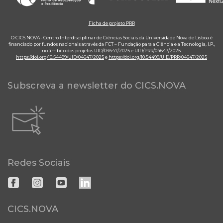
Ficha de projeto PRR
O CICS.NOVA - Centro Interdisciplinar de Ciências Sociais da Universidade Nova de Lisboa é
financiado por fundos nacionais através da FCT – Fundação para a Ciência e a Tecnologia, I.P.,
no âmbito dos projetos UID/04647/2025 e UID/PRR/04647/2025.
https://doi.org/10.54499/UID/04647/2025
e
https://doi.org/10.54499/UID/PRR/04647/2025
Subscreva a newsletter do CICS.NOVA
Redes Sociais
CICS.NOVA