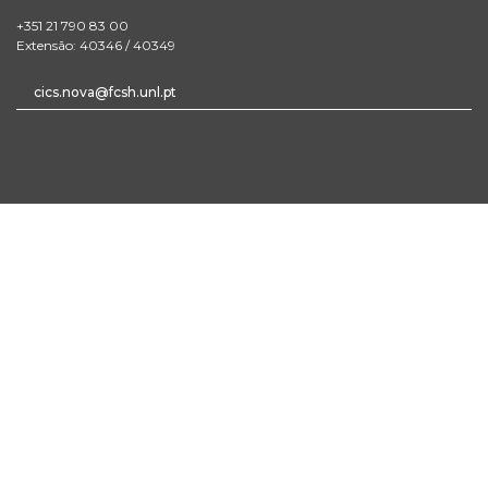
+351 21 790 83 00
Extensão: 40346 / 40349
cics.nova@fcsh.unl.pt