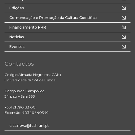
Edições
Comunicação e Promoção da Cultura Científica
Financiamento PRR
Notícias
Eventos
Contactos
Colégio Almada Negreiros (CAN)
Universidade NOVA de Lisboa
Campus de Campolide
3.º piso – Sala 333
+351 21 790 83 00
Extensão: 40346 / 40349
cics.nova@fcsh.unl.pt