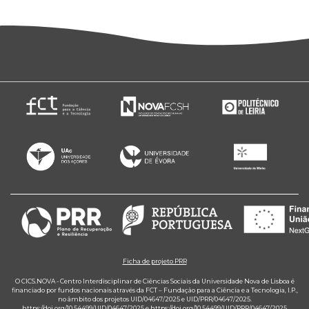
Ficha de projeto PRR
O CICS.NOVA - Centro Interdisciplinar de Ciências Sociais da Universidade Nova de Lisboa é
financiado por fundos nacionais através da FCT – Fundação para a Ciência e a Tecnologia, I.P.,
no âmbito dos projetos UID/04647/2025 e UID/PRR/04647/2025.
https://doi.org/10.54499/UID/04647/2025
e
https://doi.org/10.54499/UID/PRR/04647/2025