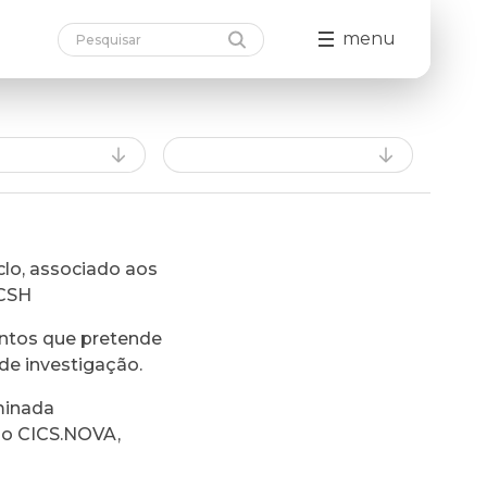
menu
lo, associado aos
FCSH
ntos que pretende
de investigação.
minada
do CICS.NOVA,