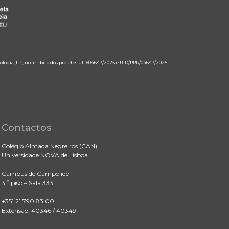
ologia, I.P., no âmbito dos projetos UID/04647/2025 e UID/PRR/04647/2025.
Contactos
Colégio Almada Negreiros (CAN)
Universidade NOVA de Lisboa
Campus de Campolide
3.º piso – Sala 333
+351 21 790 83 00
Extensão: 40346 / 40349