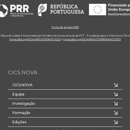
Ficha de projeto PRR
e Nova de Lisboa é financiado por fundos nacionais através da FCT – Fundação para a Ciência e a Tecn
https://doi.org/10.54499/UID/04647/2025
e
https://doi.org/10.54499/UID/PRR/04647/2025
CICS.NOVA
CICS.NOVA
Equipa
Investigação
Formação
Edições