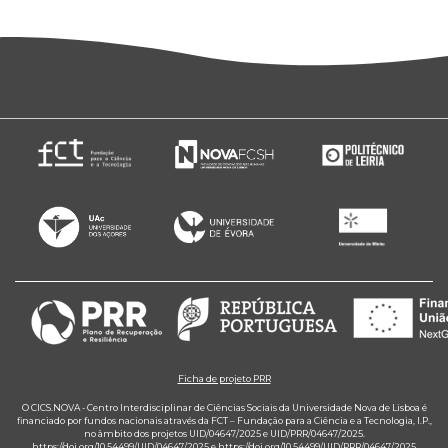
Ficha de projeto PRR
O CICS.NOVA - Centro Interdisciplinar de Ciências Sociais da Universidade Nova de Lisboa é
financiado por fundos nacionais através da FCT – Fundação para a Ciência e a Tecnologia, I.P.,
no âmbito dos projetos UID/04647/2025 e UID/PRR/04647/2025.
https://doi.org/10.54499/UID/04647/2025
e
https://doi.org/10.54499/UID/PRR/04647/2025