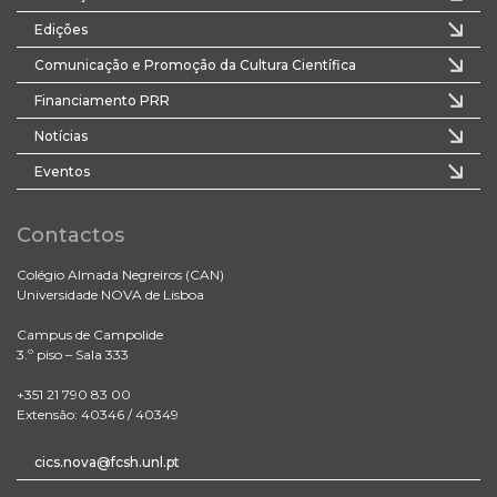
Edições
Comunicação e Promoção da Cultura Científica
Financiamento PRR
Notícias
Eventos
Contactos
Colégio Almada Negreiros (CAN)
Universidade NOVA de Lisboa
Campus de Campolide
3.º piso – Sala 333
+351 21 790 83 00
Extensão: 40346 / 40349
cics.nova@fcsh.unl.pt