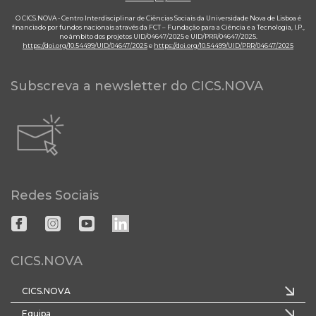
O CICS.NOVA - Centro Interdisciplinar de Ciências Sociais da Universidade Nova de Lisboa é
financiado por fundos nacionais através da FCT – Fundação para a Ciência e a Tecnologia, I.P.,
no âmbito dos projetos UID/04647/2025 e UID/PRR/04647/2025.
https://doi.org/10.54499/UID/04647/2025
e
https://doi.org/10.54499/UID/PRR/04647/2025
Subscreva a newsletter do CICS.NOVA
Redes Sociais
CICS.NOVA
CICS.NOVA
Equipa