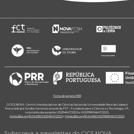
Ficha de projeto PRR
O CICS.NOVA - Centro Interdisciplinar de Ciências Sociais da Universidade Nova de Lisboa é
financiado por fundos nacionais através da FCT – Fundação para a Ciência e a Tecnologia, I.P.,
no âmbito dos projetos UID/04647/2025 e UID/PRR/04647/2025.
https://doi.org/10.54499/UID/04647/2025
e
https://doi.org/10.54499/UID/PRR/04647/2025
Subscreva a newsletter do CICS.NOVA