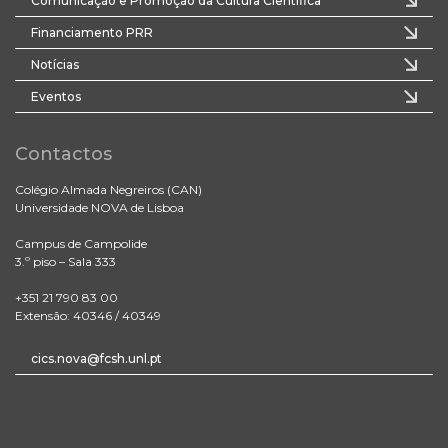
Comunicação e Promoção da Cultura Científica
Financiamento PRR
Notícias
Eventos
Contactos
Colégio Almada Negreiros (CAN)
Universidade NOVA de Lisboa
Campus de Campolide
3.º piso – Sala 333
+351 21 790 83 00
Extensão: 40346 / 40349
cics.nova@fcsh.unl.pt