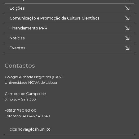
Edições
Comunicação e Promoção da Cultura Científica
Financiamento PRR
Notícias
Eventos
Contactos
Colégio Almada Negreiros (CAN)
Universidade NOVA de Lisboa
Campus de Campolide
3.º piso – Sala 333
+351 21 790 83 00
Extensão: 40346 / 40349
cics.nova@fcsh.unl.pt