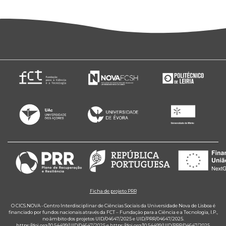
Ficha de projeto PRR
O CICS.NOVA - Centro Interdisciplinar de Ciências Sociais da Universidade Nova de Lisboa é
financiado por fundos nacionais através da FCT – Fundação para a Ciência e a Tecnologia, I.P.,
no âmbito dos projetos UID/04647/2025 e UID/PRR/04647/2025.
https://doi.org/10.54499/UID/04647/2025
e
https://doi.org/10.54499/UID/PRR/04647/2025