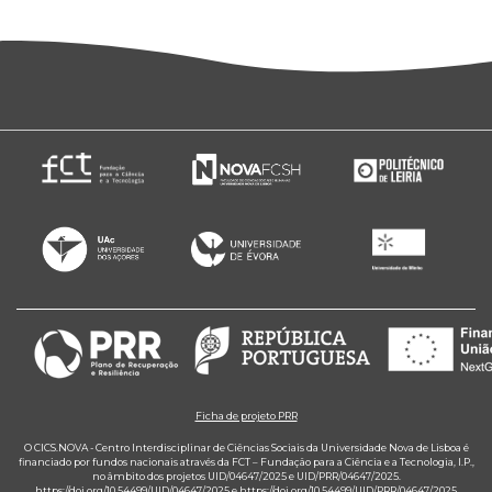
Ficha de projeto PRR
O CICS.NOVA - Centro Interdisciplinar de Ciências Sociais da Universidade Nova de Lisboa é
financiado por fundos nacionais através da FCT – Fundação para a Ciência e a Tecnologia, I.P.,
no âmbito dos projetos UID/04647/2025 e UID/PRR/04647/2025.
https://doi.org/10.54499/UID/04647/2025
e
https://doi.org/10.54499/UID/PRR/04647/2025