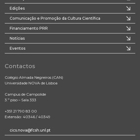
Edições
Comunicação e Promoção da Cultura Científica
Financiamento PRR
Notícias
Eventos
Contactos
Colégio Almada Negreiros (CAN)
Universidade NOVA de Lisboa
Campus de Campolide
3.º piso – Sala 333
+351 21 790 83 00
Extensão: 40346 / 40349
cics.nova@fcsh.unl.pt