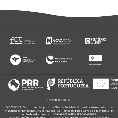
Ficha de projeto PRR
O CICS.NOVA - Centro Interdisciplinar de Ciências Sociais da Universidade Nova de Lisboa é
financiado por fundos nacionais através da FCT – Fundação para a Ciência e a Tecnologia, I.P.,
no âmbito dos projetos UID/04647/2025 e UID/PRR/04647/2025.
https://doi.org/10.54499/UID/04647/2025
e
https://doi.org/10.54499/UID/PRR/04647/2025