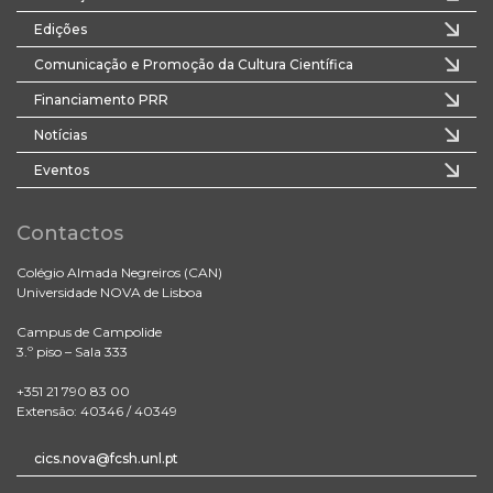
Edições
Comunicação e Promoção da Cultura Científica
Financiamento PRR
Notícias
Eventos
Contactos
Colégio Almada Negreiros (CAN)
Universidade NOVA de Lisboa
Campus de Campolide
3.º piso – Sala 333
+351 21 790 83 00
Extensão: 40346 / 40349
cics.nova@fcsh.unl.pt