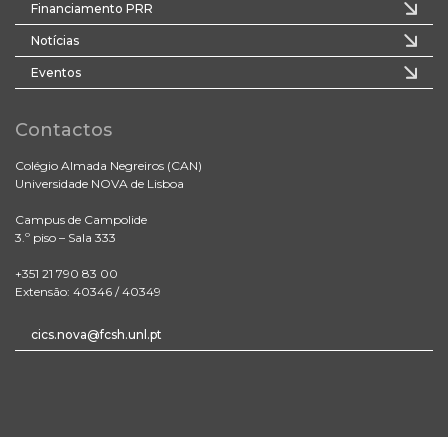
Financiamento PRR
Notícias
Eventos
Contactos
Colégio Almada Negreiros (CAN)
Universidade NOVA de Lisboa
Campus de Campolide
3.º piso – Sala 333
+351 21 790 83 00
Extensão: 40346 / 40349
cics.nova@fcsh.unl.pt