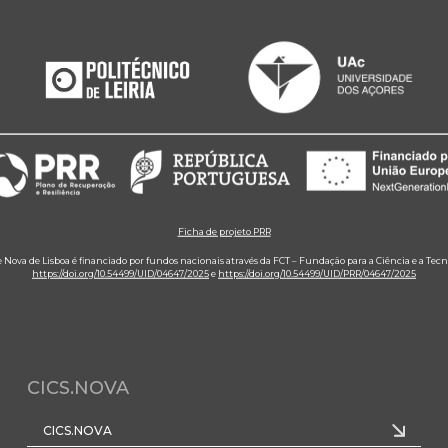
Ficha de projeto PRR
e Nova de Lisboa é financiado por fundos nacionais através da FCT – Fundação para a Ciência e a Tecn
https://doi.org/10.54499/UID/04647/2025
e
https://doi.org/10.54499/UID/PRR/04647/2025
CICS.NOVA
CICS.NOVA