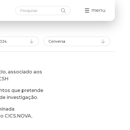
menu
024
Conversa
lo, associado aos
FCSH
ntos que pretende
de investigação.
minada
do CICS.NOVA,