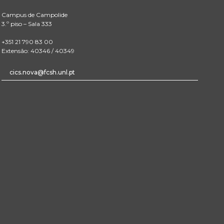
Campus de Campolide
3.º piso – Sala 333
+351 21 790 83 00
Extensão: 40346 / 40349
cics.nova@fcsh.unl.pt