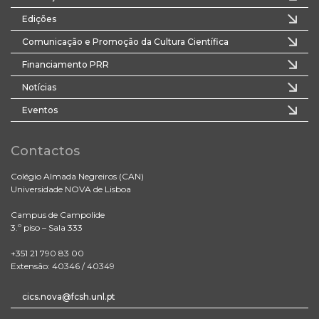
Edições
Comunicação e Promoção da Cultura Científica
Financiamento PRR
Notícias
Eventos
Contactos
Colégio Almada Negreiros (CAN)
Universidade NOVA de Lisboa
Campus de Campolide
3.º piso – Sala 333
+351 21 790 83 00
Extensão: 40346 / 40349
cics.nova@fcsh.unl.pt