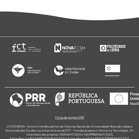
Ficha de projeto PRR
O CICS.NOVA - Centro Interdisciplinar de Ciências Sociais da Universidade Nova de Lisboa é
financiado por fundos nacionais através da FCT – Fundação para a Ciência e a Tecnologia, I.P.,
no âmbito dos projetos UID/04647/2025 e UID/PRR/04647/2025.
https://doi.org/10.54499/UID/04647/2025
e
https://doi.org/10.54499/UID/PRR/04647/2025