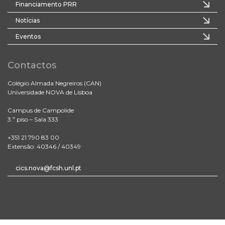
Financiamento PRR
Notícias
Eventos
Contactos
Colégio Almada Negreiros (CAN)
Universidade NOVA de Lisboa
Campus de Campolide
3.º piso – Sala 333
+351 21 790 83 00
Extensão: 40346 / 40349
cics.nova@fcsh.unl.pt