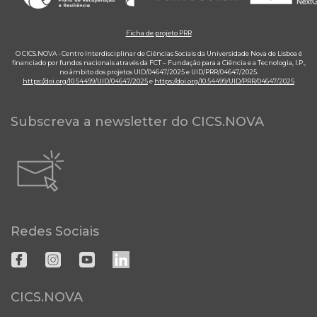
Ficha de projeto PRR
O CICS.NOVA - Centro Interdisciplinar de Ciências Sociais da Universidade Nova de Lisboa é
financiado por fundos nacionais através da FCT – Fundação para a Ciência e a Tecnologia, I.P.,
no âmbito dos projetos UID/04647/2025 e UID/PRR/04647/2025.
https://doi.org/10.54499/UID/04647/2025
e
https://doi.org/10.54499/UID/PRR/04647/2025
Subscreva a newsletter do CICS.NOVA
Redes Sociais
CICS.NOVA