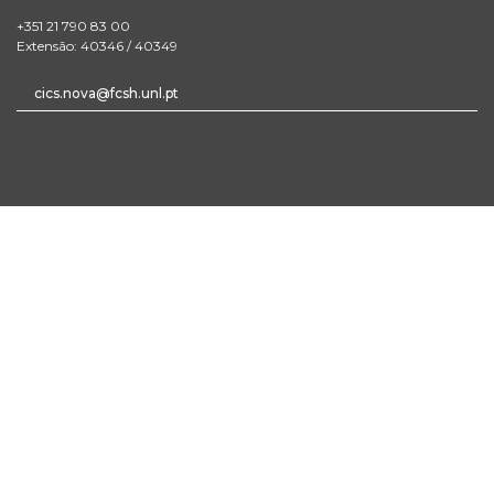
+351 21 790 83 00
Extensão: 40346 / 40349
cics.nova@fcsh.unl.pt