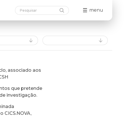
menu
lo, associado aos
FCSH
ntos que pretende
de investigação.
minada
do CICS.NOVA,