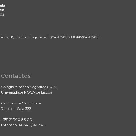
ologia, I.P., no âmbito dos projetos UID/04647/2025 e UID/PRR/04647/2025.
Contactos
Colégio Almada Negreiros (CAN)
Universidade NOVA de Lisboa
Campus de Campolide
3.º piso – Sala 333
+351 21 790 83 00
Extensão: 40346 / 40349