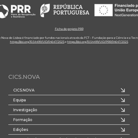
Ficha de projeto PRR
e Nova de Lisboa é financiado por fundos nacionais através da FCT – Fundação para a Ciência e a Tecn
https://doi.org/10.54499/UID/04647/2025
e
https://doi.org/10.54499/UID/PRR/04647/2025
CICS.NOVA
CICS.NOVA
Equipa
Investigação
Formação
Edições