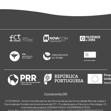
Ficha de projeto PRR
O CICS.NOVA - Centro Interdisciplinar de Ciências Sociais da Universidade Nova de Lisboa é
financiado por fundos nacionais através da FCT – Fundação para a Ciência e a Tecnologia, I.P.,
no âmbito dos projetos UID/04647/2025 e UID/PRR/04647/2025.
https://doi.org/10.54499/UID/04647/2025
e
https://doi.org/10.54499/UID/PRR/04647/2025