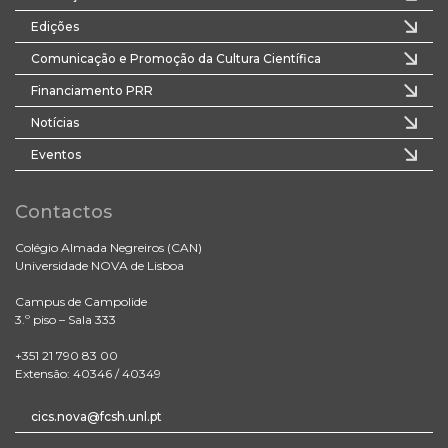
Edições
Comunicação e Promoção da Cultura Científica
Financiamento PRR
Notícias
Eventos
Contactos
Colégio Almada Negreiros (CAN)
Universidade NOVA de Lisboa
Campus de Campolide
3.º piso – Sala 333
+351 21 790 83 00
Extensão: 40346 / 40349
cics.nova@fcsh.unl.pt