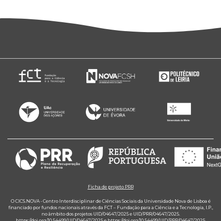
Ficha de projeto PRR
O CICS.NOVA - Centro Interdisciplinar de Ciências Sociais da Universidade Nova de Lisboa é
financiado por fundos nacionais através da FCT – Fundação para a Ciência e a Tecnologia, I.P.,
no âmbito dos projetos UID/04647/2025 e UID/PRR/04647/2025.
https://doi.org/10.54499/UID/04647/2025
e
https://doi.org/10.54499/UID/PRR/04647/2025