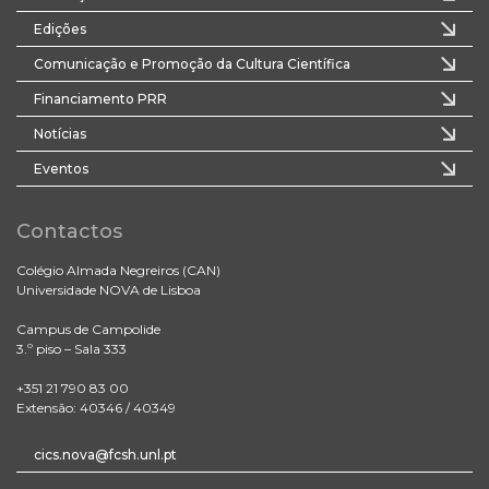
Edições
Comunicação e Promoção da Cultura Científica
Financiamento PRR
Notícias
Eventos
Contactos
Colégio Almada Negreiros (CAN)
Universidade NOVA de Lisboa
Campus de Campolide
3.º piso – Sala 333
+351 21 790 83 00
Extensão: 40346 / 40349
cics.nova@fcsh.unl.pt